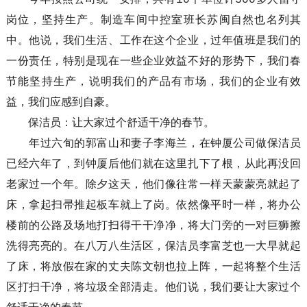
今年按照公司统一安排，共有10个单位计300多人留守
岗位，坚持生产。制造车间中控室班长苏闽自然也名列其
中。他说，我们生活、工作在这个企业，过年值班是我们的
一份责任，特别是现在一些企业效益不好的形势下，我们春
节能坚持生产，说明我们的产品有市场，我们的企业有效
益，我们应感到自豪。
保洁员：让大家过个舒适干净的春节。
年过六旬的郭富山和妻子李海兰，在钟厦公司做保洁员
已经六年了，到钟厦后他们就在这里扎下了根，从此再没回
老家过一个年。除夕这天，他们像往常一样天蒙蒙亮就起了
床，拿起扫帚推起板车就上了岗。依然像平时一样，将办公
楼前的公路及场地打扫得干干净净，将大门旁的一对巨狮擦
洗得亮亮的。在八万八生活区，保洁员李富芝也一大早就起
了床，将放假在家的丈夫陈文朝也拉上阵，一起将整个生活
区打扫干净，将垃圾全部清走。他们说，我们要让大家过个