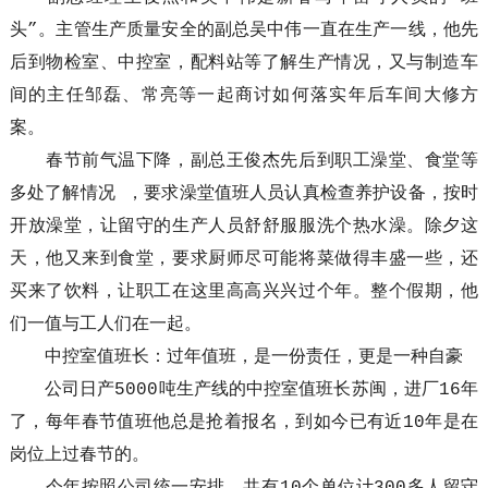
头”。主管生产质量安全的副总吴中伟一直在生产一线，他先
后到物检室、中控室，配料站等了解生产情况，又与制造车
间的主任邹磊、常亮等一起商讨如何落实年后车间大修方
案。
春节前气温下降，副总王俊杰先后到职工澡堂、食堂等
多处了解情况 ，要求澡堂值班人员认真检查养护设备，按时
开放澡堂，让留守的生产人员舒舒服服洗个热水澡。除夕这
天，他又来到食堂，要求厨师尽可能将菜做得丰盛一些，还
买来了饮料，让职工在这里高高兴兴过个年。整个假期，他
们一值与工人们在一起。
中控室值班长：过年值班，是一份责任，更是一种自豪
公司日产5000吨生产线的中控室值班长苏闽，进厂16年
了，每年春节值班他总是抢着报名，到如今已有近10年是在
岗位上过春节的。